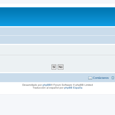
Contáctanos
Desarrollado por
phpBB
® Forum Software © phpBB Limited
Traducción al español por
phpBB España