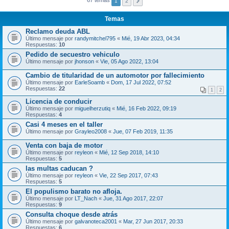
1
2
Temas
Reclamo deuda ABL
Último mensaje por
randymitchel795
«
Mié, 19 Abr 2023, 04:34
Respuestas:
10
Pedido de secuestro vehiculo
Último mensaje por
jhonson
«
Vie, 05 Ago 2022, 13:04
Cambio de titularidad de un automotor por fallecimiento
Último mensaje por
EarleSoamb
«
Dom, 17 Jul 2022, 07:52
Respuestas:
22
1
2
Licencia de conducir
Último mensaje por
miguelherzutiq
«
Mié, 16 Feb 2022, 09:19
Respuestas:
4
Casi 4 meses en el taller
Último mensaje por
Grayleo2008
«
Jue, 07 Feb 2019, 11:35
Venta con baja de motor
Último mensaje por
reyleon
«
Mié, 12 Sep 2018, 14:10
Respuestas:
5
las multas caducan ?
Último mensaje por
reyleon
«
Vie, 22 Sep 2017, 07:43
Respuestas:
5
El populismo barato no afloja.
Último mensaje por
LT_Nach
«
Jue, 31 Ago 2017, 22:07
Respuestas:
9
Consulta choque desde atrás
Último mensaje por
galvanoteca2001
«
Mar, 27 Jun 2017, 20:33
Respuestas:
6