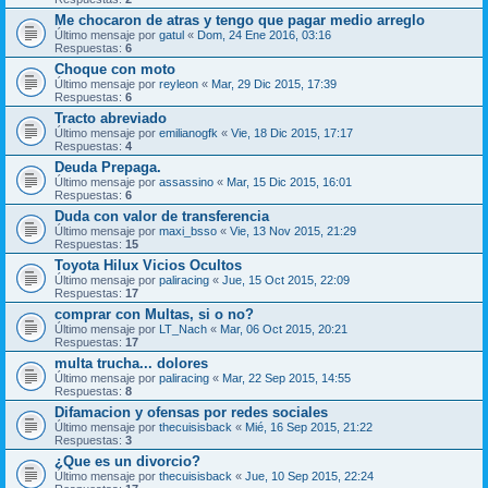
Me chocaron de atras y tengo que pagar medio arreglo
Último mensaje por
gatul
«
Dom, 24 Ene 2016, 03:16
Respuestas:
6
Choque con moto
Último mensaje por
reyleon
«
Mar, 29 Dic 2015, 17:39
Respuestas:
6
Tracto abreviado
Último mensaje por
emilianogfk
«
Vie, 18 Dic 2015, 17:17
Respuestas:
4
Deuda Prepaga.
Último mensaje por
assassino
«
Mar, 15 Dic 2015, 16:01
Respuestas:
6
Duda con valor de transferencia
Último mensaje por
maxi_bsso
«
Vie, 13 Nov 2015, 21:29
Respuestas:
15
Toyota Hilux Vicios Ocultos
Último mensaje por
paliracing
«
Jue, 15 Oct 2015, 22:09
Respuestas:
17
comprar con Multas, si o no?
Último mensaje por
LT_Nach
«
Mar, 06 Oct 2015, 20:21
Respuestas:
17
multa trucha... dolores
Último mensaje por
paliracing
«
Mar, 22 Sep 2015, 14:55
Respuestas:
8
Difamacion y ofensas por redes sociales
Último mensaje por
thecuisisback
«
Mié, 16 Sep 2015, 21:22
Respuestas:
3
¿Que es un divorcio?
Último mensaje por
thecuisisback
«
Jue, 10 Sep 2015, 22:24