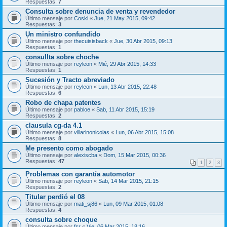
Respuestas:
7
Consulta sobre denuncia de venta y revendedor
Último mensaje por
Coski
«
Jue, 21 May 2015, 09:42
Respuestas:
3
Un ministro confundido
Último mensaje por
thecuisisback
«
Jue, 30 Abr 2015, 09:13
Respuestas:
1
consullta sobre choche
Último mensaje por
reyleon
«
Mié, 29 Abr 2015, 14:33
Respuestas:
1
Sucesión y Tracto abreviado
Último mensaje por
reyleon
«
Lun, 13 Abr 2015, 22:48
Respuestas:
6
Robo de chapa patentes
Último mensaje por
pabloe
«
Sab, 11 Abr 2015, 15:19
Respuestas:
2
clausula cg-da 4.1
Último mensaje por
villarinonicolas
«
Lun, 06 Abr 2015, 15:08
Respuestas:
8
Me presento como abogado
Último mensaje por
alexiscba
«
Dom, 15 Mar 2015, 00:36
Respuestas:
47
1
2
3
Problemas con garantía automotor
Último mensaje por
reyleon
«
Sab, 14 Mar 2015, 21:15
Respuestas:
2
Titular perdió el 08
Último mensaje por
mati_sj86
«
Lun, 09 Mar 2015, 01:08
Respuestas:
4
consulta sobre choque
Último mensaje por
fsr
«
Vie, 06 Mar 2015, 18:16