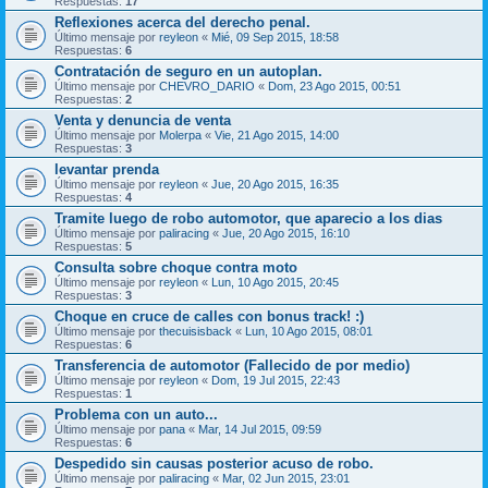
Respuestas:
17
Reflexiones acerca del derecho penal.
Último mensaje por
reyleon
«
Mié, 09 Sep 2015, 18:58
Respuestas:
6
Contratación de seguro en un autoplan.
Último mensaje por
CHEVRO_DARIO
«
Dom, 23 Ago 2015, 00:51
Respuestas:
2
Venta y denuncia de venta
Último mensaje por
Molerpa
«
Vie, 21 Ago 2015, 14:00
Respuestas:
3
levantar prenda
Último mensaje por
reyleon
«
Jue, 20 Ago 2015, 16:35
Respuestas:
4
Tramite luego de robo automotor, que aparecio a los dias
Último mensaje por
paliracing
«
Jue, 20 Ago 2015, 16:10
Respuestas:
5
Consulta sobre choque contra moto
Último mensaje por
reyleon
«
Lun, 10 Ago 2015, 20:45
Respuestas:
3
Choque en cruce de calles con bonus track! :)
Último mensaje por
thecuisisback
«
Lun, 10 Ago 2015, 08:01
Respuestas:
6
Transferencia de automotor (Fallecido de por medio)
Último mensaje por
reyleon
«
Dom, 19 Jul 2015, 22:43
Respuestas:
1
Problema con un auto...
Último mensaje por
pana
«
Mar, 14 Jul 2015, 09:59
Respuestas:
6
Despedido sin causas posterior acuso de robo.
Último mensaje por
paliracing
«
Mar, 02 Jun 2015, 23:01