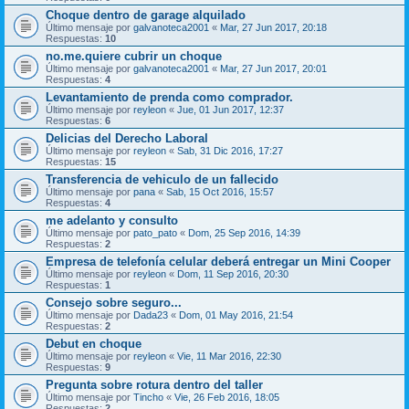
Choque dentro de garage alquilado
Último mensaje por
galvanoteca2001
«
Mar, 27 Jun 2017, 20:18
Respuestas:
10
no.me.quiere cubrir un choque
Último mensaje por
galvanoteca2001
«
Mar, 27 Jun 2017, 20:01
Respuestas:
4
Levantamiento de prenda como comprador.
Último mensaje por
reyleon
«
Jue, 01 Jun 2017, 12:37
Respuestas:
6
Delicias del Derecho Laboral
Último mensaje por
reyleon
«
Sab, 31 Dic 2016, 17:27
Respuestas:
15
Transferencia de vehiculo de un fallecido
Último mensaje por
pana
«
Sab, 15 Oct 2016, 15:57
Respuestas:
4
me adelanto y consulto
Último mensaje por
pato_pato
«
Dom, 25 Sep 2016, 14:39
Respuestas:
2
Empresa de telefonía celular deberá entregar un Mini Cooper
Último mensaje por
reyleon
«
Dom, 11 Sep 2016, 20:30
Respuestas:
1
Consejo sobre seguro...
Último mensaje por
Dada23
«
Dom, 01 May 2016, 21:54
Respuestas:
2
Debut en choque
Último mensaje por
reyleon
«
Vie, 11 Mar 2016, 22:30
Respuestas:
9
Pregunta sobre rotura dentro del taller
Último mensaje por
Tincho
«
Vie, 26 Feb 2016, 18:05
Respuestas:
2