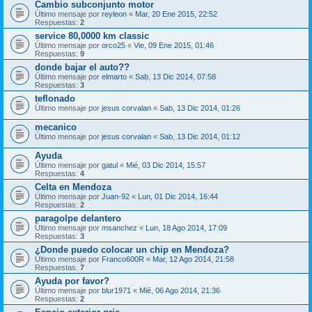
Cambio subconjunto motor
Último mensaje por
reyleon
«
Mar, 20 Ene 2015, 22:52
Respuestas:
2
service 80,0000 km classic
Último mensaje por
orco25
«
Vie, 09 Ene 2015, 01:46
Respuestas:
9
donde bajar el auto??
Último mensaje por
elmarto
«
Sab, 13 Dic 2014, 07:58
Respuestas:
3
teflonado
Último mensaje por
jesus corvalan
«
Sab, 13 Dic 2014, 01:26
mecanico
Último mensaje por
jesus corvalan
«
Sab, 13 Dic 2014, 01:12
Ayuda
Último mensaje por
gatul
«
Mié, 03 Dic 2014, 15:57
Respuestas:
4
Celta en Mendoza
Último mensaje por
Juan-92
«
Lun, 01 Dic 2014, 16:44
Respuestas:
2
paragolpe delantero
Último mensaje por
msanchez
«
Lun, 18 Ago 2014, 17:09
Respuestas:
3
¿Donde puedo colocar un chip en Mendoza?
Último mensaje por
Franco600R
«
Mar, 12 Ago 2014, 21:58
Respuestas:
7
Ayuda por favor?
Último mensaje por
blur1971
«
Mié, 06 Ago 2014, 21:36
Respuestas:
2