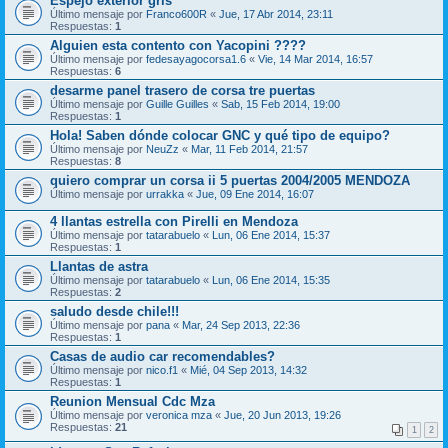
Espejo exterior gris
Último mensaje por
Franco600R
«
Jue, 17 Abr 2014, 23:11
Respuestas:
1
Alguien esta contento con Yacopini ????
Último mensaje por
fedesayagocorsa1.6
«
Vie, 14 Mar 2014, 16:57
Respuestas:
6
desarme panel trasero de corsa tre puertas
Último mensaje por
Guille Guilles
«
Sab, 15 Feb 2014, 19:00
Respuestas:
1
Hola! Saben dónde colocar GNC y qué tipo de equipo?
Último mensaje por
NeuZz
«
Mar, 11 Feb 2014, 21:57
Respuestas:
8
quiero comprar un corsa ii 5 puertas 2004/2005 MENDOZA
Último mensaje por
urrakka
«
Jue, 09 Ene 2014, 16:07
4 llantas estrella con Pirelli en Mendoza
Último mensaje por
tatarabuelo
«
Lun, 06 Ene 2014, 15:37
Respuestas:
1
Llantas de astra
Último mensaje por
tatarabuelo
«
Lun, 06 Ene 2014, 15:35
Respuestas:
2
saludo desde chile!!!
Último mensaje por
pana
«
Mar, 24 Sep 2013, 22:36
Respuestas:
1
Casas de audio car recomendables?
Último mensaje por
nico.f1
«
Mié, 04 Sep 2013, 14:32
Respuestas:
1
Reunion Mensual Cdc Mza
Último mensaje por
veronica mza
«
Jue, 20 Jun 2013, 19:26
Respuestas:
21
1
2