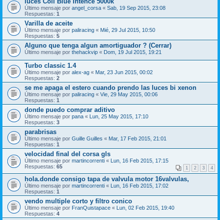
luces Coll Blue Intence 5000k
Último mensaje por
angel_corsa
«
Sab, 19 Sep 2015, 23:08
Respuestas:
1
Varilla de aceite
Último mensaje por
paliracing
«
Mié, 29 Jul 2015, 10:50
Respuestas:
5
Alguno que tenga algun amortiguador ? (Cerrar)
Último mensaje por
thehackvip
«
Dom, 19 Jul 2015, 19:21
Turbo classic 1.4
Último mensaje por
alex-ag
«
Mar, 23 Jun 2015, 00:02
Respuestas:
2
se me apaga el estero cuando prendo las luces bi xenon
Último mensaje por
paliracing
«
Vie, 29 May 2015, 00:06
Respuestas:
1
donde puedo comprar aditivo
Último mensaje por
pana
«
Lun, 25 May 2015, 17:10
Respuestas:
3
parabrisas
Último mensaje por
Guille Guilles
«
Mar, 17 Feb 2015, 21:01
Respuestas:
1
velocidad final del corsa gls
Último mensaje por
martincorrenti
«
Lun, 16 Feb 2015, 17:15
Respuestas:
65
1
2
3
4
hola.donde consigo tapa de valvula motor 16valvulas,
Último mensaje por
martincorrenti
«
Lun, 16 Feb 2015, 17:02
Respuestas:
1
vendo multiple corto y filtro conico
Último mensaje por
FranQuistapace
«
Lun, 02 Feb 2015, 19:40
Respuestas:
4