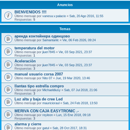
Anuncios
BIENVENIDOS !!!!
Último mensaje por
vanesa.v.palacio
«
Sab, 20 Ago 2016, 11:55
Respuestas:
5
Temas
аренда контейнера одинцово
Último mensaje por
Samantanlc
«
Vie, 06 Feb 2026, 09:24
temperatura del motor
Último mensaje por
jiuer7845
«
Vie, 03 Sep 2021, 23:37
Respuestas:
1
Aceleraciòn
Último mensaje por
jiuer7845
«
Vie, 03 Sep 2021, 23:37
Respuestas:
3
manual usuario corsa 2007
Último mensaje por
Nito 07
«
Jue, 19 Mar 2020, 13:46
llantas tipo estrella compro
Último mensaje por
Michaeldiusy
«
Sab, 07 Jul 2018, 21:06
Respuestas:
3
Luz alta y baja de cree Led
Último mensaje por
mauricioraul
«
Sab, 24 Feb 2018, 13:50
MERIVA CON CAJA EASYTRONIC .-
Último mensaje por
reyleon
«
Lun, 15 Ene 2018, 09:18
Respuestas:
3
alarma y cierre
Último mensaje por
gatul
«
Sab, 28 Oct 2017, 18:31