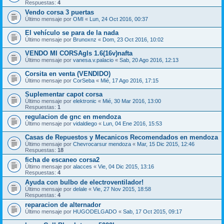
Respuestas:
4
Vendo corsa 3 puertas
Último mensaje por
OMI
«
Lun, 24 Oct 2016, 00:37
El vehículo se para de la nada
Último mensaje por
Brunoxnz
«
Dom, 23 Oct 2016, 10:02
VENDO MI CORSAgls 1.6(16v)nafta
Último mensaje por
vanesa.v.palacio
«
Sab, 20 Ago 2016, 12:13
Corsita en venta (VENDIDO)
Último mensaje por
CorSeba
«
Mié, 17 Ago 2016, 17:15
Suplementar capot corsa
Último mensaje por
elektronic
«
Mié, 30 Mar 2016, 13:00
Respuestas:
1
regulacion de gnc en mendoza
Último mensaje por
vidaldiego
«
Lun, 04 Ene 2016, 15:53
Casas de Repuestos y Mecanicos Recomendados en mendoza
Último mensaje por
Chevrocarsur mendoza
«
Mar, 15 Dic 2015, 12:46
Respuestas:
18
ficha de escaneo corsa2
Último mensaje por
alacces
«
Vie, 04 Dic 2015, 13:16
Respuestas:
4
Ayuda con bulbo de electroventilador!
Último mensaje por
delale
«
Vie, 27 Nov 2015, 18:58
Respuestas:
4
reparacion de alternador
Último mensaje por
HUGODELGADO
«
Sab, 17 Oct 2015, 09:17