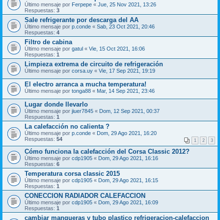
Último mensaje por
Ferpepe
«
Jue, 25 Nov 2021, 13:26
Respuestas:
3
Sale refrigerante por descarga del AA
Último mensaje por
p.conde
«
Sab, 23 Oct 2021, 20:46
Respuestas:
4
Filtro de cabina
Último mensaje por
gatul
«
Vie, 15 Oct 2021, 16:06
Respuestas:
1
Limpieza extrema de circuito de refrigeración
Último mensaje por
corsa.uy
«
Vie, 17 Sep 2021, 19:19
El electro arranca a mucha temperatura!
Último mensaje por
tonga88
«
Mar, 14 Sep 2021, 23:46
Lugar donde llevarlo
Último mensaje por
jiuer7845
«
Dom, 12 Sep 2021, 00:37
Respuestas:
1
La calefacción no calienta ?
Último mensaje por
p.conde
«
Dom, 29 Ago 2021, 16:20
Respuestas:
54
1
2
3
Cómo funciona la calefacción del Corsa Classic 2012?
Último mensaje por
cdp1905
«
Dom, 29 Ago 2021, 16:16
Respuestas:
6
Temperatura corsa classic 2015
Último mensaje por
cdp1905
«
Dom, 29 Ago 2021, 16:15
Respuestas:
1
CONECCION RADIADOR CALEFACCION
Último mensaje por
cdp1905
«
Dom, 29 Ago 2021, 16:09
Respuestas:
1
cambiar mangueras y tubo plastico refrigeracion-calefaccion