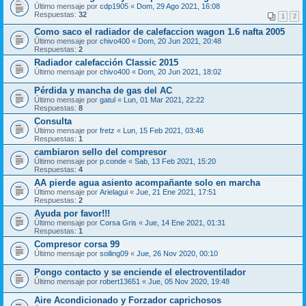
Último mensaje por
cdp1905
«
Dom, 29 Ago 2021, 16:08
Respuestas:
32
1
2
Como saco el radiador de calefaccion wagon 1.6 nafta 2005
Último mensaje por
chivo400
«
Dom, 20 Jun 2021, 20:48
Respuestas:
2
Radiador calefacción Classic 2015
Último mensaje por
chivo400
«
Dom, 20 Jun 2021, 18:02
Pérdida y mancha de gas del AC
Último mensaje por
gatul
«
Lun, 01 Mar 2021, 22:22
Respuestas:
8
Consulta
Último mensaje por
fretz
«
Lun, 15 Feb 2021, 03:46
Respuestas:
1
cambiaron sello del compresor
Último mensaje por
p.conde
«
Sab, 13 Feb 2021, 15:20
Respuestas:
4
AA pierde agua asiento acompañante solo en marcha
Último mensaje por
Arielagui
«
Jue, 21 Ene 2021, 17:51
Respuestas:
2
Ayuda por favor!!!
Último mensaje por
Corsa Gris
«
Jue, 14 Ene 2021, 01:31
Respuestas:
1
Compresor corsa 99
Último mensaje por
soiling09
«
Jue, 26 Nov 2020, 00:10
Pongo contacto y se enciende el electroventilador
Último mensaje por
robert13651
«
Jue, 05 Nov 2020, 19:48
Aire Acondicionado y Forzador caprichosos