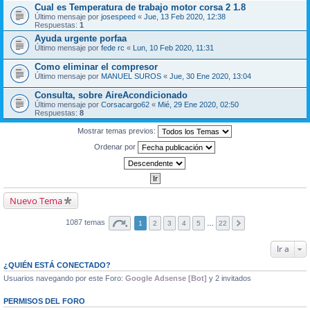
Cual es Temperatura de trabajo motor corsa 2 1.8
Último mensaje por
josespeed
«
Jue, 13 Feb 2020, 12:38
Respuestas:
1
Ayuda urgente porfaa
Último mensaje por
fede rc
«
Lun, 10 Feb 2020, 11:31
Como eliminar el compresor
Último mensaje por
MANUEL SUROS
«
Jue, 30 Ene 2020, 13:04
Consulta, sobre AireAcondicionado
Último mensaje por
Corsacargo62
«
Mié, 29 Ene 2020, 02:50
Respuestas:
8
Mostrar temas previos:
Ordenar por
Nuevo Tema
1087 temas
1
2
3
4
5
…
22
Ir a
¿QUIÉN ESTÁ CONECTADO?
Usuarios navegando por este Foro:
Google Adsense [Bot]
y 2 invitados
PERMISOS DEL FORO