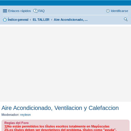
Enlaces rápidos
FAQ
Identificarse
Índice general
EL TALLER
Aire Acondicionado, Ventilacion y Calefaccion
us
car
Aire Acondicionado, Ventilacion y Calefaccion
Moderador:
reyleon
Reglas del Foro
1)No están permitidos los títulos escritos totalmente en Mayúsculas
2)Los títulos deben ser descriptivos del problema, títulos como "ayuda",