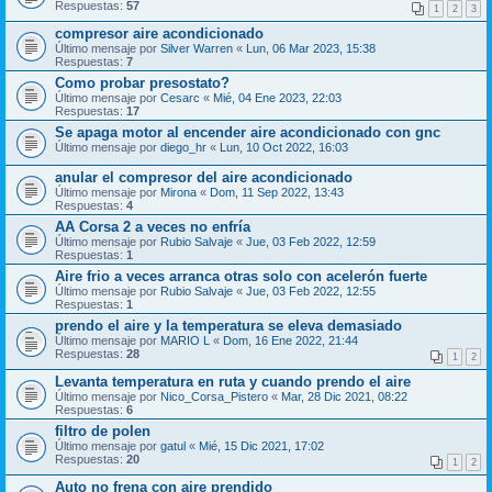
Respuestas:
57
1
2
3
compresor aire acondicionado
Último mensaje por
Silver Warren
«
Lun, 06 Mar 2023, 15:38
Respuestas:
7
Como probar presostato?
Último mensaje por
Cesarc
«
Mié, 04 Ene 2023, 22:03
Respuestas:
17
Se apaga motor al encender aire acondicionado con gnc
Último mensaje por
diego_hr
«
Lun, 10 Oct 2022, 16:03
anular el compresor del aire acondicionado
Último mensaje por
Mirona
«
Dom, 11 Sep 2022, 13:43
Respuestas:
4
AA Corsa 2 a veces no enfría
Último mensaje por
Rubio Salvaje
«
Jue, 03 Feb 2022, 12:59
Respuestas:
1
Aire frio a veces arranca otras solo con acelerón fuerte
Último mensaje por
Rubio Salvaje
«
Jue, 03 Feb 2022, 12:55
Respuestas:
1
prendo el aire y la temperatura se eleva demasiado
Último mensaje por
MARIO L
«
Dom, 16 Ene 2022, 21:44
Respuestas:
28
1
2
Levanta temperatura en ruta y cuando prendo el aire
Último mensaje por
Nico_Corsa_Pistero
«
Mar, 28 Dic 2021, 08:22
Respuestas:
6
filtro de polen
Último mensaje por
gatul
«
Mié, 15 Dic 2021, 17:02
Respuestas:
20
1
2
Auto no frena con aire prendido