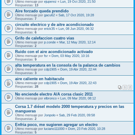
Último mensaje por
ejuperez
«
Lun, 19 Oct 2020, 21:50
Respuestas:
13
Aire forzado queda prendido
Último mensaje por
gacu62
«
Sab, 17 Oct 2020, 19:28
Respuestas:
7
circuito electrico y de aitre acondicionado
Último mensaje por
erick35
«
Lun, 08 Jun 2020, 06:32
Respuestas:
6
Grifo de calefaccion cuatro vias
Último mensaje por
p.conde
«
Mar, 12 May 2020, 12:14
Respuestas:
2
Ruido con el aire acondicionado activado
Último mensaje por
fsr
«
Dom, 03 May 2020, 10:16
Respuestas:
9
alta temperatura en la consola de la palanca de cambios
Último mensaje por
cdp1905
«
Dom, 19 Abr 2020, 22:44
Respuestas:
3
aire caliente en habitaculo
Último mensaje por
cdp1905
«
Dom, 19 Abr 2020, 22:43
Respuestas:
28
1
2
No enciende electro A/A corsa clasic 2011
Último mensaje por
elbronco
«
Lun, 09 Mar 2020, 08:12
Corsa 1.7 diésel modelo 2000 temperatura y precios en las
mangueras
Último mensaje por
Jonpolo
«
Sab, 29 Feb 2020, 09:58
Respuestas:
2
Enfria poco, me sugieren agregar un electro
Último mensaje por
luciano111000
«
Dom, 23 Feb 2020, 10:28
Respuestas:
5