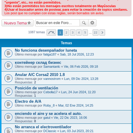
"urgente", etc.. no están permitidos.
3)No están permitidos los mensajes escritos totalmente en Mayúsculas
4)Usar el buscador antes de postear, para evitar la creación de topics similares.
Los post que no cumplan con estas reglas, serán borrados sin aviso.
Nuevo Tema
1087 temas
1
2
3
4
5
…
22
Temas
No funciona desenpañador luneta
Último mensaje por
fatiga187
«
Sab, 18 Jul 2026, 12:23
контейнер склад бизнес
Último mensaje por
Samantanlc
«
Vie, 06 Feb 2026, 09:18
Anular A/C Corsa2 2010 1.8
Último mensaje por
vannostrom
«
Lun, 09 Dic 2024, 13:28
Respuestas:
2
Posición de ventilación
Último mensaje por
Cebolla17
«
Lun, 24 Jun 2024, 11:20
Respuestas:
1
Electro de A/A
Último mensaje por
Roby_8
«
Mar, 02 Ene 2024, 14:25
enciendo el aire y se acelera el auto.
Último mensaje por
gatul
«
Vie, 22 Dic 2023, 16:06
Respuestas:
8
No arranca el electroventilador
Último mensaje por
DClassic
«
Lun, 03 Jul 2023, 20:21