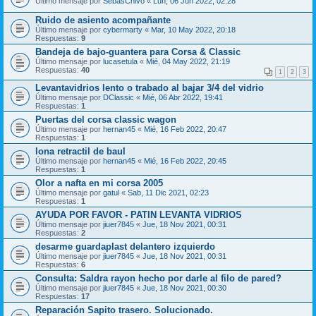
Último mensaje por
SebasChivo
«
Lun, 06 Jun 2022, 02:28
Ruido de asiento acompañante
Último mensaje por
cybermarty
«
Mar, 10 May 2022, 20:18
Respuestas:
9
Bandeja de bajo-guantera para Corsa & Classic
Último mensaje por
lucasetula
«
Mié, 04 May 2022, 21:19
Respuestas:
40
1
2
3
Levantavidrios lento o trabado al bajar 3/4 del vidrio
Último mensaje por
DClassic
«
Mié, 06 Abr 2022, 19:41
Respuestas:
1
Puertas del corsa classic wagon
Último mensaje por
hernan45
«
Mié, 16 Feb 2022, 20:47
Respuestas:
1
lona retractil de baul
Último mensaje por
hernan45
«
Mié, 16 Feb 2022, 20:45
Respuestas:
1
Olor a nafta en mi corsa 2005
Último mensaje por
gatul
«
Sab, 11 Dic 2021, 02:23
Respuestas:
1
AYUDA POR FAVOR - PATIN LEVANTA VIDRIOS
Último mensaje por
jiuer7845
«
Jue, 18 Nov 2021, 00:31
Respuestas:
2
desarme guardaplast delantero izquierdo
Último mensaje por
jiuer7845
«
Jue, 18 Nov 2021, 00:31
Respuestas:
6
Consulta: Saldra rayon hecho por darle al filo de pared?
Último mensaje por
jiuer7845
«
Jue, 18 Nov 2021, 00:30
Respuestas:
17
Reparación Sapito trasero. Solucionado.