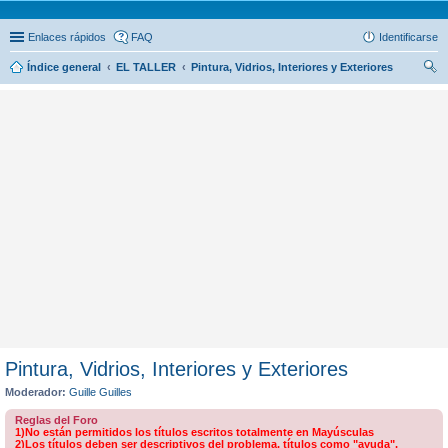
Enlaces rápidos
FAQ
Identificarse
Índice general
EL TALLER
Pintura, Vidrios, Interiores y Exteriores
us
car
Pintura, Vidrios, Interiores y Exteriores
Moderador:
Guille Guilles
Reglas del Foro
1)No están permitidos los títulos escritos totalmente en Mayúsculas
2)Los títulos deben ser descriptivos del problema, títulos como "ayuda",