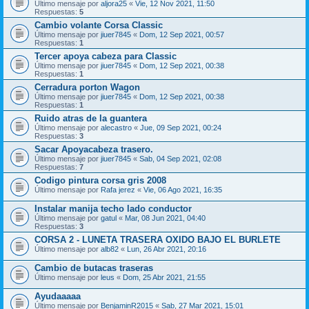
Último mensaje por
aljora25
«
Vie, 12 Nov 2021, 11:50
Respuestas:
5
Cambio volante Corsa Classic
Último mensaje por
jiuer7845
«
Dom, 12 Sep 2021, 00:57
Respuestas:
1
Tercer apoya cabeza para Classic
Último mensaje por
jiuer7845
«
Dom, 12 Sep 2021, 00:38
Respuestas:
1
Cerradura porton Wagon
Último mensaje por
jiuer7845
«
Dom, 12 Sep 2021, 00:38
Respuestas:
1
Ruido atras de la guantera
Último mensaje por
alecastro
«
Jue, 09 Sep 2021, 00:24
Respuestas:
3
Sacar Apoyacabeza trasero.
Último mensaje por
jiuer7845
«
Sab, 04 Sep 2021, 02:08
Respuestas:
7
Codigo pintura corsa gris 2008
Último mensaje por
Rafa jerez
«
Vie, 06 Ago 2021, 16:35
Instalar manija techo lado conductor
Último mensaje por
gatul
«
Mar, 08 Jun 2021, 04:40
Respuestas:
3
CORSA 2 - LUNETA TRASERA OXIDO BAJO EL BURLETE
Último mensaje por
alb82
«
Lun, 26 Abr 2021, 20:16
Cambio de butacas traseras
Último mensaje por
leus
«
Dom, 25 Abr 2021, 21:55
Ayudaaaaa
Último mensaje por
BenjaminR2015
«
Sab, 27 Mar 2021, 15:01