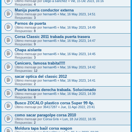
Último mensaje por
Diego a sanchez
«
Vie, 15 Dic 2023, 16:16
Respuestas:
4
Manija puerta conductor externa
Último mensaje por
hernan45
«
Mar, 16 May 2023, 14:51
Respuestas:
3
Pernos de puerta
Último mensaje por
hernan45
«
Mar, 16 May 2023, 14:49
Respuestas:
8
Corsa Classic 2011 trabada puerta trasera
Último mensaje por
hernan45
«
Mar, 16 May 2023, 14:47
Respuestas:
9
Chapa aislante
Último mensaje por
hernan45
«
Mar, 16 May 2023, 14:45
Respuestas:
3
Cenicero, famosa trabita!!!!!
Último mensaje por
hernan45
«
Mar, 16 May 2023, 14:42
Respuestas:
12
sacar optica del classic 2012
Último mensaje por
hernan45
«
Mar, 16 May 2023, 14:41
Respuestas:
2
Puerta trasera derecha trabada. Solucionado
Último mensaje por
hernan45
«
Mar, 16 May 2023, 14:39
Respuestas:
8
Busco ZOCALO plastico corsa Super 99 4p.
Último mensaje por
36417287
«
Jue, 11 Ago 2022, 23:41
como sacar paragolpe corsa 2010
Último mensaje por
Corsa Gris
«
Lun, 18 Jul 2022, 16:35
Respuestas:
2
Moldura tapa baúl corsa wagon