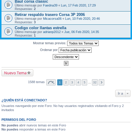
Baul corsa classic
Último mensaje por
Faedna39
«
Lun, 17 Feb 2020, 17:29
Respuestas:
2
Retirar respaldo trasero Corsa 3P 2006
Último mensaje por
Micacorsa06
«
Lun, 10 Feb 2020, 20:46
Respuestas:
3
Codigo color llantas estrella
Último mensaje por
adrianp2012
«
Jue, 06 Feb 2020, 14:35
Respuestas:
1
Mostrar temas previos:
Ordenar por
Nuevo Tema
1588 temas
1
2
3
4
5
…
32
Ir a
¿QUIÉN ESTÁ CONECTADO?
Usuarios navegando por este Foro: No hay usuarios registrados visitando el Foro y 2
invitados
PERMISOS DEL FORO
No puedes
abrir nuevos temas en este Foro
No puedes
responder a temas en este Foro