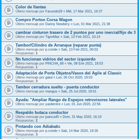
Color de llantas
Último mensaje por
Facundo28
«
Mié, 17 Mar 2021, 16:37
Compro Porton Corsa Wagon
Último mensaje por
Danny Newbery
«
Lun, 01 Mar 2021, 21:38
cambiar cinturon trasero de 2 puntos por uno inercial/fijo de 3
Último mensaje por
TigreMax
«
Sab, 13 Feb 2021, 10:14
Tambor/Cilindro de Arranque (reparar punta)
Último mensaje por
p.conde
«
Sab, 13 Feb 2021, 00:02
Respuestas:
1
No funcionan vidrios del sector izquierdo
Último mensaje por
PINCHA_68
«
Vie, 08 Ene 2021, 18:03
Respuestas:
1
Adaptación de Porta Objetos/Vasos del Agile al Classic
Último mensaje por
gatul
«
Lun, 05 Oct 2020, 19:03
Respuestas:
3
Tambor cerradura suelto - puerta conductor
Último mensaje por
mangus
«
Sab, 25 Jul 2020, 18:01
Ayuda: "Ampliar Rango de Espejos retrovisores laterales"
Último mensaje por
yasiterere
«
Lun, 01 Jun 2020, 22:56
Respaldo butaca conductor
Último mensaje por
juanca45
«
Dom, 31 May 2020, 16:19
Respuestas:
2
Pintando con Adiabatic
Último mensaje por
p.conde
«
Sab, 14 Mar 2020, 19:26
Respuestas:
3