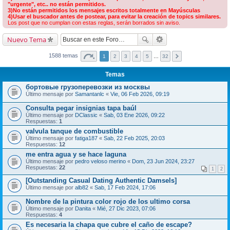
"urgente", etc.. no están permitidos.
3)No están permitidos los mensajes escritos totalmente en Mayúsculas
4)Usar el buscador antes de postear, para evitar la creación de topics similares.
Los post que no cumplan con estas reglas, serán borrados sin aviso.
Nuevo Tema
1588 temas
1
2
3
4
5
…
32
Temas
бортовые грузоперевозки из москвы
Último mensaje por
Samantanlc
«
Vie, 06 Feb 2026, 09:19
Consulta pegar insignias tapa baúl
Último mensaje por
DClassic
«
Sab, 03 Ene 2026, 09:22
Respuestas:
1
valvula tanque de combustible
Último mensaje por
fatiga187
«
Sab, 22 Feb 2025, 20:03
Respuestas:
12
me entra agua y se hace laguna
Último mensaje por
pedro veloso merino
«
Dom, 23 Jun 2024, 23:27
Respuestas:
22
1
2
[Outstanding Сasual Dating Authentic Damsels]
Último mensaje por
alb82
«
Sab, 17 Feb 2024, 17:06
Nombre de la pintura color rojo de los ultimo corsa
Último mensaje por
Danita
«
Mié, 27 Dic 2023, 07:06
Respuestas:
4
Es necesaria la chapa que cubre el caño de escape?